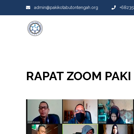
admin@pakikotabutontengah.org
+68235
RAPAT ZOOM PAKI