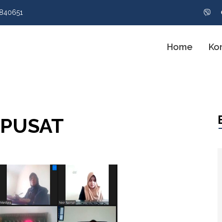
840651
Home
Ko
 PUSAT