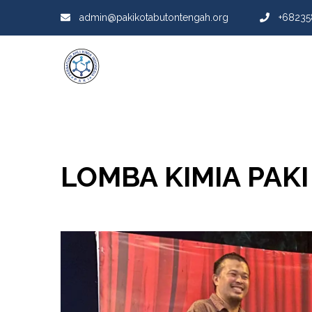
admin@pakikotabutontengah.org
+68235
LOMBA KIMIA PAKI