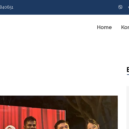
840651
Home
Ko