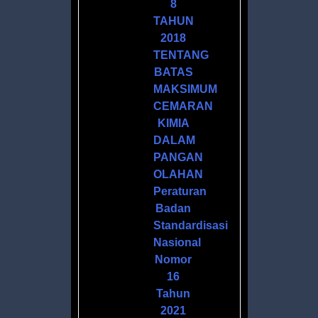
8
AN
TAHUN
2018
TENTANG
I
BATAS
MAKSIMUM
ASI
CEMARAN
KIMIA
IN
DALAM
PANGAN
OLAHAN
Peraturan
Badan
Standardisasi
Nasional
CA
Nomor
16
Tahun
2021