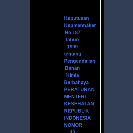
H
Keputusan
Kepmennaker
No.187
tahun
1999
tentang
Pengendalian
Bahan
Kimia
ANOL
Berbahaya
PERATURAN
MENTERI
ZER
KESEHATAN
L
REPUBLIK
INDONESIA
NOMOR
43