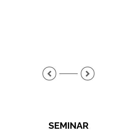
PE
LA
<
>
SEMINAR