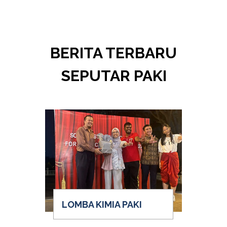
BERITA TERBARU
SEPUTAR PAKI
LOMBA KIMIA PAKI
W
PE