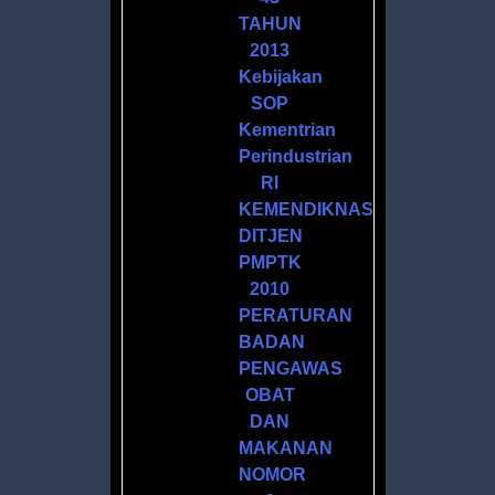
TAHUN
2013
Kebijakan
SOP
Kementrian
Perindustrian
M
RI
KEMENDIKNAS
DITJEN
PMPTK
2010
PERATURAN
BADAN
R
PENGAWAS
ATAN
OBAT
DAN
MAKANAN
NOMOR