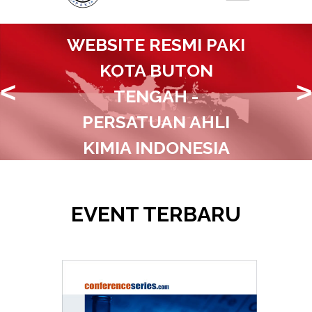
WEBSITE RESMI PAKI
KOTA BUTON
<
>
TENGAH -
PERSATUAN AHLI
KIMIA INDONESIA
Bersama Majukan Ilmu Serta Industri
Kimia Di Kota Buton Tengah
EVENT TERBARU