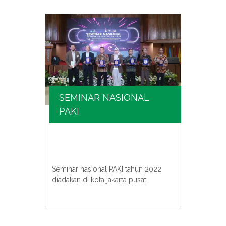
SEMINAR NASIONAL
SE
PAKI
KIM
e atau
PAKI b
univer
Seminar nasional PAKI tahun 2022
an
acara 
diadakan di kota jakarta pusat
para s
untuk 
pentin